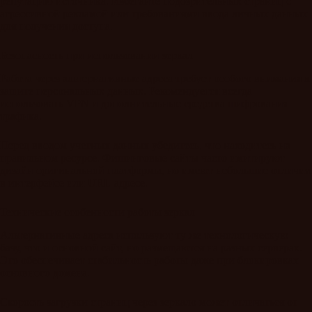
репутацию источника. Избегайте подозрительных страниц с
агрессивной рекламой или требованиями ввода личных данных
для получения доступа.
Безопасность при использовании зеркал
Работа через альтернативные адреса требует особого внимания к
защите персональных данных. Рекомендуется всегда
использовать VPN и дополнительные средства шифрования
трафика.
Перед вводом учетных данных убедитесь, что находитесь на
правильном ресурсе. Фишинговые сайты часто имитируют
дизайн оригинальной платформы, но имеют небольшие отличия
в интерфейсе или URL-адресе.
Технические особенности работы зеркал
Альтернативные адреса используют ту же технологическую
базу, что и основной сайт, но размещаются на разных серверах.
Это обеспечивает стабильность работы даже при блокировках
основного домена.
Скорость загрузки страниц через зеркало может отличаться от