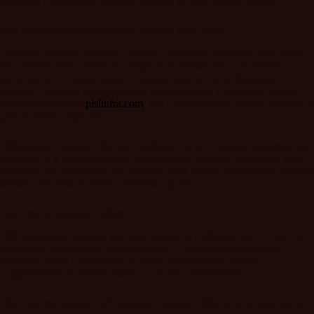
способы получения рабочих ссылок на этот маркетплейс.
Как проверить актуальность ссылки на Kraken
Первый признак рабочей ссылки – быстрая загрузка страницы
без ошибок безопасности. Обратите внимание на наличие
защищенного соединения и корректную аутентификацию
ресурса. Многие пользователи рекомендуют проверять статус
платформы через
pislinfra.com
, где публикуются свежие данные о
доступности сервиса.
Обновления зеркал обычно появляются на специализированных
форумах и в тематических сообществах. Важно проверять дату
публикации информации, так как срок жизни некоторых ссылок
может составлять всего несколько дней.
Где искать зеркала Kraken
Официальные каналы распространения информации остаются
наиболее надежными источниками. Специализированные
ресурсы часто публикуют списки работающих зеркал с
подробными инструкциями по их использованию.
При поиске кракен сайт зеркало следует обращать внимание на