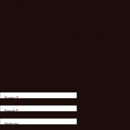
оригинального сайта в зависимости от нагрузки на сервер и
географического расположения точки доступа.
Перспективы развития системы доступа
В 2026 году ожидается совершенствование механизмов
автоматического перенаправления между зеркалами. Это
позволит упростить процесс поиска рабочей ссылки на Kraken
для обычных пользователей.
Leave a Reply
Your email address will not be published.
Required fields are marked
*
Name
*
Email
*
Website