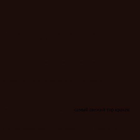
ия.
ью и широким функционалом, однако пользователи часто
зопасного использования.
ен адаптируется к изменениям, внедряя новые протоколы
r Browser или специализированные VPN-сервисы. Это
ичений. В таких случаях помогает
самый свежий тор кракен
,
ры или некорректными настройками сети. Оптимизация