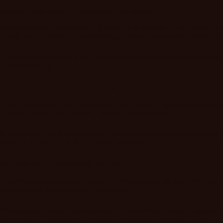
Безопасность при использовании платформы
Анонимность — ключевой принцип тор кракен, но ее соблюдение
Также важно избегать фишинговых сайтов, маскирующихся под
Отдельное внимание стоит уделить криптовалютным операциям
уровни защиты.
Альтернативные способы доступа
Если стандартные методы не работают, можно попробовать спе
списка зеркал, что экономит время пользователей.
В 2026 году также возросла популярность децентрализованных 
изучить отзывы на тематических форумах.
Перспективы развития платформы
Эксперты прогнозируют дальнейшее усложнение архитектуры то
улучшенные алгоритмы шифрования.
Несмотря на технические вызовы, платформа сохраняет лидерств
изменений и соблюдать базовые правила кибербезопасности.