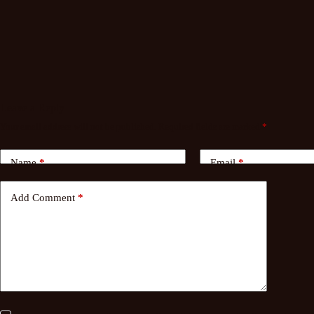
Leave a Reply
Your email address will not be published.
Required fields are marked
*
Name
*
Email
*
Add Comment
*