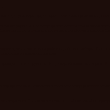
сти
нности доступа, меры предосторожности и альтернативные решен
в сегменте даркнета. Его популярность обусловлена анонимност
азберем текущую ситуацию с доступом к платформе и способы бе
уются, что отражается на работе подобных платформ. Тор крак
, требующего внимания к деталям.
ко проверенные инструменты. Например, обновленные версии To
 тор кракен из-за технических сбоев или географических огран
сти соединения. Это связано с повышенной нагрузкой на серве