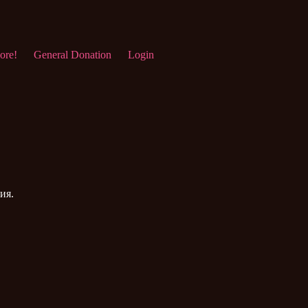
ore!
General Donation
Login
ия.