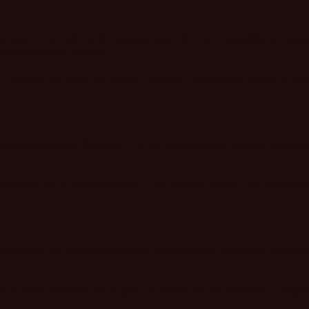
 зависит от действий пользователя. Не стоит пренебрегать дву
 официальные ресурсы.
. Транзакции через тор кракен должны проводиться только с 
циализированные браузеры с интегрированными прокси-серверам
решений, но их совместимость с тор кракен требует дополнител
р кракен для противодействия блокировкам. Вероятно, в ближа
о в своем сегменте благодаря постоянным обновлениям и respons