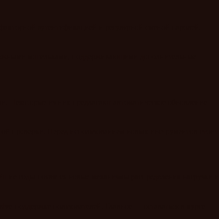
хфакторной аутентификацией и регулярной сменой паролей.
надежными кошельками, поддерживающими дополнительные
и. Некоторые из них предлагают автоматическое обновление
ьной проверки. Перед использованием новых инструментов стоит
йшие годы появятся новые механизмы распределения нагрузки и
ive-поддержке пользователей. Главное — оставаться в курсе