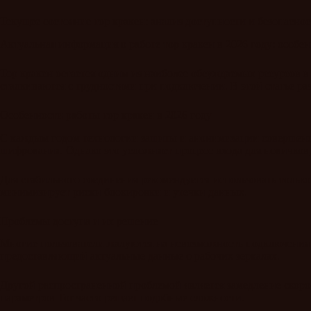
Текущее состояние тор кракен: анализ доступности и безопасно
Актуальная информация о работе тор кракен в 2026 году: особе
Тор кракен остается одним из наиболее обсуждаемых ресурсов 
сталкиваются с трудностями при подключении. В этой статье р
Особенности работы тор кракен в 2026 году
С каждым годом технологии защиты и анонимизации совершенств
шифрования. Однако это усложняет процесс входа для новичков
Для стабильного соединения рекомендуется использовать толь
минимизирует риски блокировки и утечки данных.
Проблемы доступа и их решение
Многие пользователи жалуются на невозможность подключения к
предоставляющий актуальные данные о рабочих зеркалах.
Другой распространенной проблемой является замедление скоро
параметров Tor часто решает подобные сложности.