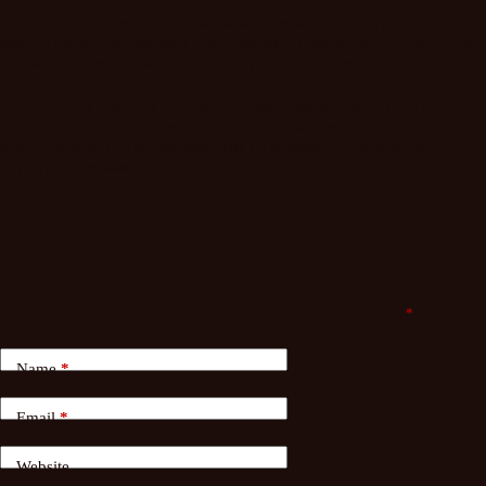
В редких случаях платформа может временно прекращать
работу из-за технических обновлений. В такой ситуации лучше
подождать несколько часов и попробовать снова.
Следуя этим советам, вы сможете минимизировать риски и
сделать работу с Kraken Market более комфортной. Главное —
всегда оставаться внимательным и проверять информацию
перед действиями.
Leave a Reply
Your email address will not be published.
Required fields are marked
*
Name
*
Email
*
Website