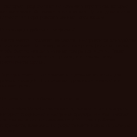
Некоторые предпочитают использовать агрегаторы, которые
автоматически обновляют список зеркал. Однако даже в этом
случае стоит перепроверять данные перед входом.
Оптимизация работы с платформой
Kraken Market предлагает множество инструментов для удобства
пользователей. Например, можно настроить фильтры поиска,
чтобы быстро находить нужные товары или услуги. Также
полезно изучать рейтинги продавцов и отзывы перед
совершением сделки.
Еще один совет — использовать отдельные кошельки для
разных операций. Это повышает уровень анонимности и
снижает риски.
Что делать при проблемах с доступом
Если Kraken Market не загружается, сначала стоит проверить
интернет-соединение и настройки браузера. Иногда помогает
очистка кэша или использование VPN. Если проблема
сохраняется, возможно, потребуется найти новую актуальную
ссылку.