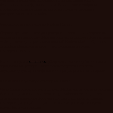
учитывать несколько ключевых аспектов, связанных с
безопасностью и функционалом. В этой статье собраны
профессиональные советы, которые помогут избежать
распространенных ошибок.
Безопасность при входе на Kraken Market
Первое правило — всегда проверять источник, с которого вы
заходите на платформу. Мошенники часто создают фишинговые
сайты, имитирующие оригинальный Kraken Market. Один из
способов обезопасить себя — использование только
проверенных зеркал.
Если вам нужна
slimline.co
, убедитесь, что это действительно
официальный ресурс. Также рекомендуется включать
двухфакторную аутентификацию и регулярно менять пароли.
Как найти актуальную ссылку на Kraken
Из-за блокировок доступ к Kraken Market может быть ограничен.
В таких случаях пользователи ищут рабочую ссылку через
специализированные форумы или Telegram-каналы. Важно
проверять дату публикации — информация старше недели
может быть устаревшей.